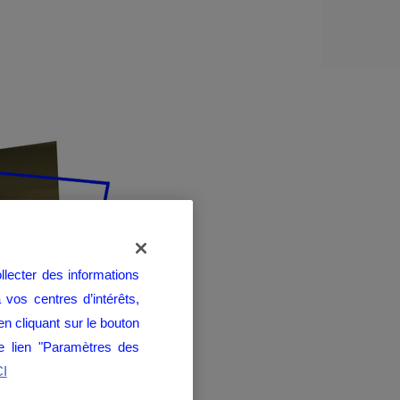
llecter des informations
 vos centres d’intérêts,
n cliquant sur le bouton
le lien "Paramètres des
CI