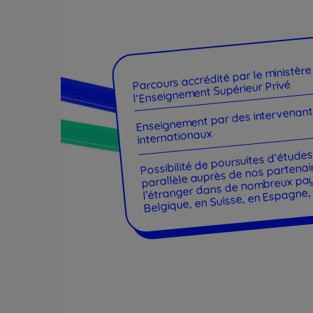
Parcours accrédité par le ministère
l’Enseignement Supérieur Privé
Enseignement par des intervenant
internationaux
Possibilité de poursuites d’étude
parallèle auprès de nos partena
l’étranger dans de nombreux pays
Belgique, en Suisse, en Espagne,