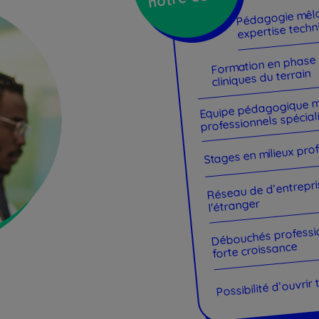
Pédagogie mêla
expertise tech
Formation en phase a
cliniques du terrain
Equipe pédagogique m
professionnels spécial
Stages en milieux pro
Réseau de d’entrepri
l'étranger
Débouchés professio
forte croissance
Possibilité d’ouvrir