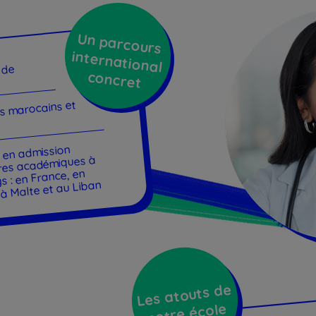
Un parcours
international
 de
concret
s marocains et
s en admission
ires académiques à
 : en France, en
 à Malte et au Liban
Les atouts de
notre école