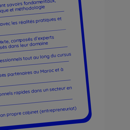
nt savoirs fondamentaux,
nique et méthodologie
vec les réalités pratiques et
ixte, composés d’experts
isés dans leur domaine
fessionnels tout au long du cursus
ses partenaires au Maroc et à
nnels rapides dans un secteur en
 ton propre cabinet (entrepreneuriat)