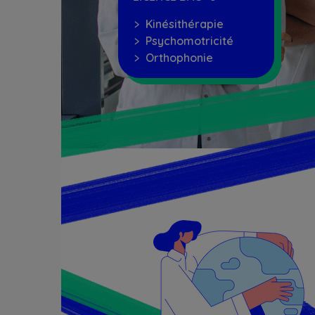
﹥ Kinésithérapie
﹥ Psychomotricité
﹥ Orthophonie