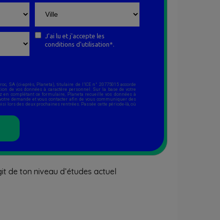
J'ai lu et j'accepte les
conditions d'utilisation*.
, SA (ci-après, Planeta), titulaire de l’ICE n° 20775015 accorde
ion de vos données à caractère personnel. Sur la base de votre
en complétant ce formulaire, Planeta recueille vos données à
r votre demande et vous contacter afin de vous communiquer des
i lors des deux prochaines rentrées. Passée cette période-là, où
es vous seront fournies, vos données seront supprimées sans
ns à compter de votre dernier contact avec Planeta. Conformément
tion des données à caractère personnel, vous disposez des droits
ccès, droit de rectification, droit d’opposition, pour des raisons
s données. Vous pourrez également vous désister sur votre
 frais et vous inscrire sur la liste d'opposition au démarchage
os droits, merci d’adresser à l’adresse électronique
r plus d’informations sur le traitement de vos données
ter notre politique de confidentialité
eslsca.ma/politique-de-
agit de ton niveau d’études actuel