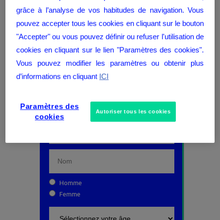
grâce à l’analyse de vos habitudes de navigation. Vous
pouvez accepter tous les cookies en cliquant sur le bouton
inscris-toi vite
"Accepter" ou vous pouvez définir ou refuser l'utilisation de
cookies en cliquant sur le lien "Paramètres des cookies".
Vous pouvez modifier les paramètres ou obtenir plus
d’informations en cliquant
ICI
Paramètres des
Autoriser tous les cookies
cookies
Homme
Femme