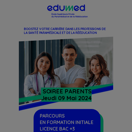
BOOSTEZ VOTRE CARRIÈRE DANS LES PROFESSIONS DE
LA SANTÉ PARAMÉDICALE ET DE LA RÉÉDUCATION
SOIREE PARENTS
Jeudi 09 Mai 2024
PARCOURS
EN
FORMATION INITIALE
LICENCE BAC +3