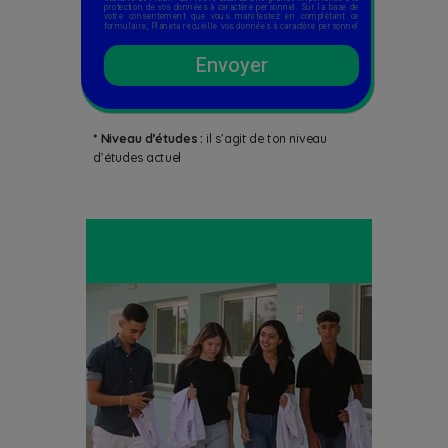
protection de vos données à caractère personnel. Sur la base de
votre consentement que vous manifestez en complétant ce
formulaire, Planeta recueille vos données à caractère personnel
afin de traiter votre demande et vous contacter afin de vous
communiquer des informations sur le programme choisi lors
des deux prochaines rentrées. Passée cette période-là, où dès que
Envoyer
les informations demandées vous seront fournies, vos données
seront supprimées sans que cette durée puisse excéder 3 ans à
compter de votre dernier contact avec Planeta. Conformément à la
loi 09-08 relative à la protection des données à caractère
personnel, vous disposez des droits suivants sur vos données :
droit d’accès, droit de rectification, droit d’opposition, pour des
raisons légitimes, au traitement de vos données. Vous pourrez
également vous désister sur votre consentement à tout moment
et sans frais et vous inscrire sur la liste d'opposition au
* Niveau d’études :
il s’agit de ton niveau
démarchage téléphonique. Pour exercer vos droits, merci
d’adresser à l’adresse électronique suivante
contact@edumed.ma
d’études actuel
Pour plus d’informations sur le traitement de vos données
personnelles, vous pouvez consulter notre politique de
confidentialité
eslsca.ma/politique-de-confidentialite