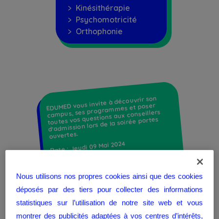
﹥ Kinésithérapie
﹥ Psychomotricité
﹥ Orthophonie
EDUMED vous invite à découvrir son
campus, ses programmes et poser
toutes vos questions aux conseillers
d'admission lors de la soirée portes
ouvertes.
Date : Jeudi 09 Mai 2024
Lieu : Campus Edumed Rabat
Heure : de 16h à 19h
Nous utilisons nos propres cookies ainsi que des cookies
déposés par des tiers pour collecter des informations
Nos chargés d’admission seront là pour
t’accueillir et t'orienter dans tes choix.
statistiques sur l’utilisation de notre site web et vous
montrer des publicités adaptées à vos centres d’intérêts,